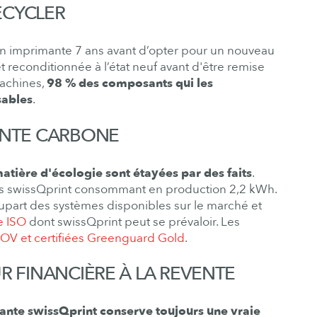
RECYCLER
 imprimante 7 ans avant d’opter pour un nouveau
t reconditionnée à l’état neuf avant d'être remise
machines,
98 % des composants qui les
sables
.
EINTE CARBONE
matière d'écologie sont étayées par des faits
.
es swissQprint consommant en production 2,2 kWh.
plupart des systèmes disponibles sur le marché et
e ISO
dont swissQprint peut se prévaloir. Les
V et certifiées Greenguard Gold
.
UR FINANCIÈRE À LA REVENTE
ante swissQprint
conserve toujours une vraie