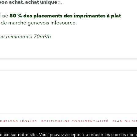
bon achat, achat unique
».
lisé
50 % des placements des imprimantes à plat
es de marché genevois Infosource.
 au minimum à 70m²/h
ENTIONS LÉGALES
POLITIQUE DE CONFIDENTIALITÉ
PLAN DU SI
LinkedIn
YouTube
Instagram
ience sur notre site. Vous pouvez accepter ou refuser les cookies non 