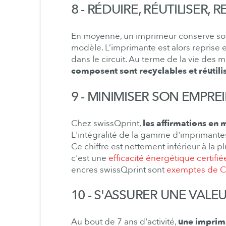
8 - RÉDUIRE, RÉUTILISER, 
En moyenne, un imprimeur conserve son
modèle. L’imprimante est alors reprise e
dans le circuit. Au terme de la vie des 
composent sont recyclables et réutili
9 - MINIMISER SON EMPR
Chez swissQprint,
les affirmations en 
L'intégralité de la gamme d'imprimant
Ce chiffre est nettement inférieur à la 
c'est une
efficacité énergétique certifié
encres swissQprint sont
exemptes de CO
10 - S'ASSURER UNE VALE
Au bout de 7 ans d'activité,
une imprim