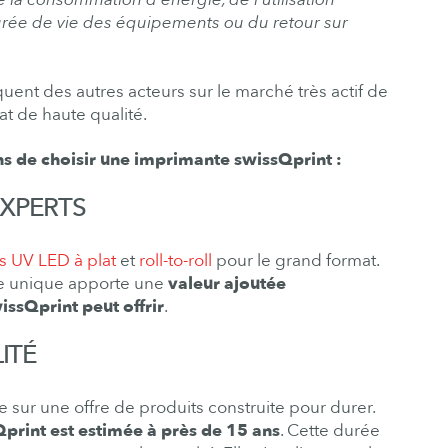
durée de vie des équipements ou du retour sur
ent des autres acteurs sur le marché très actif de
t de haute qualité.
ns de choisir une imprimante swissQprint :
EXPERTS
s UV LED à plat
et
roll-to-roll
pour le grand format.
ie unique apporte une
valeur ajoutée
issQprint peut offrir
.
LITÉ
e sur une offre de produits construite pour durer.
print est estimée à près de 15 ans
. Cette durée