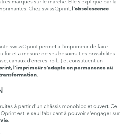
utres marques sur le marché. Elle s’explique par la
imprimantes. Chez swissQprint,
l
’obsolescence
É
te swissQprint permet à l’imprimeur de faire
 fur et à mesure de ses besoins. Les possibilités
, canaux d’encres, roll...) et constituent un
rint, l’imprimeur s’adapte en permanence au
 transformation
.
N
uites à partir d'un châssis monobloc et ouvert. Ce
sQprint est le seul fabricant à pouvoir s'engager sur
 vie
.
É