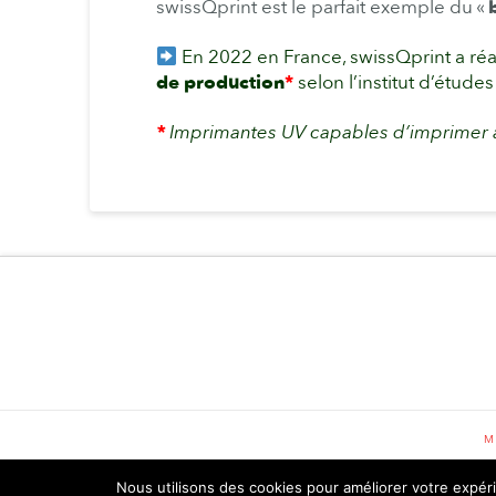
swissQprint est le parfait exemple du «
En 2022 en France, swissQprint a réa
de production
*
selon l’institut d’étud
*
Imprimantes UV capables d’imprimer
M
Nous utilisons des cookies pour améliorer votre expér