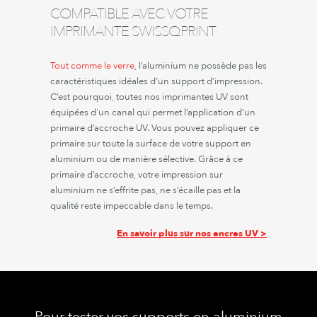
COMPATIBLE AVEC VOTRE
IMPRIMANTE SWISSQPRINT
Tout comme le verre
, l’aluminium ne possède pas les
caractéristiques idéales d’un support d’impression.
C’est pourquoi, toutes nos imprimantes UV sont
équipées d'un canal qui permet l’application d’un
primaire d’accroche UV. Vous pouvez appliquer ce
primaire sur toute la surface de votre support en
aluminium ou de manière sélective. Grâce à ce
primaire d’accroche, votre impression sur
aluminium ne s’effrite pas, ne s’écaille pas et la
qualité reste impeccable dans le temps.
En savoir plus sur nos encres UV >
Pour tester vos supports en aluminium