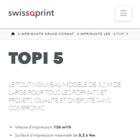
Nav
HOME
IMPRIMANTE GRAND FORMAT
IMPRIMANTE LED
TOPI 5
TOPI 5
LE TOUT NOUVEAU MODÈLE DE 3,2 M DE
LARGE POUR TOUS LES FORMATS ET
PROJETS. QUALITÉ ET DIVERSITÉ SANS
COMPROMIS.
Vitesse d'impression
126
m²/h
Surface d'impression maximale de
3,2 x 4m