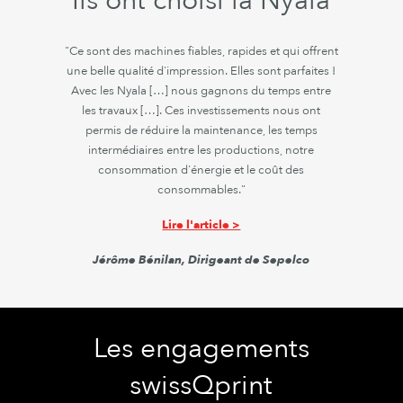
Ils ont choisi la Nyala
"Ce sont des machines fiables, rapides et qui offrent
une belle qualité d'impression. Elles sont parfaites !
Avec les Nyala
[…]
nous gagnons du temps entre
les travaux
[…].
Ces investissements nous ont
permis de réduire la maintenance, les temps
intermédiaires entre les productions, notre
consommation d'énergie et le coût des
consommables."
Lire l'article >
Jérôme Bénilan, Dirigeant de Sepelco
Les engagements
swissQprint