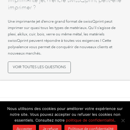
imprimante jet d’encre swissQprint peut-elle
imprimer ?
Une imprimante jet d’encre grand format de swissQprint peut
imprimer sur quasi tous les types de matériaux. Qu’il s’agisse de
plexi, akilux, cuir, bois, verre ou même métal, les matériels
swissQprint peuvent répondre à toutes vos exigences ! Cette
polyvalence vous permet de conquérir de nouveaux clients et
nouveaux marchés.
VOIR TOUTES LES QUESTIONS
MENTIONS LÉGALES
POLITIQUE DE CONFIDENTIALITÉ
Nous utilisons des cookies pour améliorer votre expérience sur
PLAN DU SITE
notre site. Vous pouvez accepter ou refuser les cookies non
essentiels. Consultez notre
politique de confidentialité
.
LinkedIn
YouTube
Instagram
Accepter
Je refuse
Politique de confidentialité