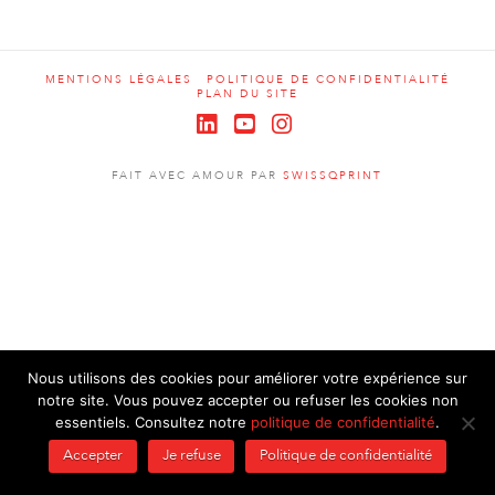
MENTIONS LÉGALES
POLITIQUE DE CONFIDENTIALITÉ
PLAN DU SITE
LinkedIn
YouTube
Instagram
FAIT AVEC AMOUR PAR
SWISSQPRINT
Nous utilisons des cookies pour améliorer votre expérience sur
notre site. Vous pouvez accepter ou refuser les cookies non
essentiels. Consultez notre
politique de confidentialité
.
Accepter
Je refuse
Politique de confidentialité