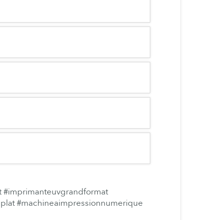
t
#imprimanteuvgrandformat
plat
#machineaimpressionnumerique