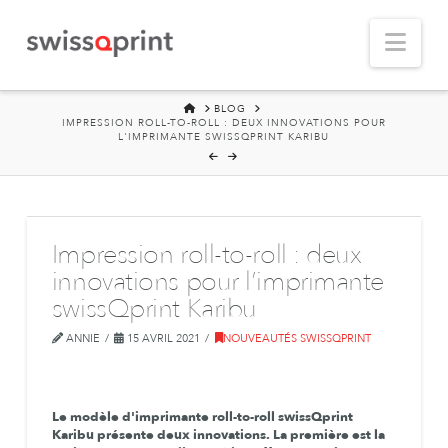
Nav
HOME
BLOG
IMPRESSION ROLL-TO-ROLL : DEUX INNOVATIONS POUR
L'IMPRIMANTE SWISSQPRINT KARIBU
Impression roll-to-roll : deux
innovations pour l’imprimante
swissQprint Karibu
ANNIE
15 AVRIL 2021
NOUVEAUTÉS SWISSQPRINT
Le modèle d'imprimante roll-to-roll swissQprint
Karibu présente deux innovations. La première est la