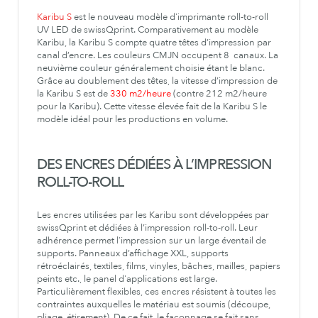
Karibu S
est le nouveau modèle d'imprimante roll-to-roll
UV LED de swissQprint. Comparativement au modèle
Karibu, la Karibu S compte quatre têtes d’impression par
canal d’encre. Les couleurs CMJN occupent 8 canaux. La
neuvième couleur généralement choisie étant le blanc.
Grâce au doublement des têtes, la vitesse d’impression de
la Karibu S est de
330 m2/heure
(contre 212 m2/heure
pour la Karibu). Cette vitesse élevée fait de la Karibu S le
modèle idéal pour les productions en volume.
DES ENCRES DÉDIÉES À L’IMPRESSION
ROLL-TO-ROLL
Les encres utilisées par les Karibu sont développées par
swissQprint et dédiées à l’impression roll-to-roll. Leur
adhérence permet l'impression sur un large éventail de
supports. Panneaux d’affichage XXL, supports
rétroéclairés, textiles, films, vinyles, bâches, mailles, papiers
peints etc., le panel d'applications est large.
Particulièrement flexibles, ces encres résistent à toutes les
contraintes auxquelles le matériau est soumis (découpe,
pliage, étirement). De ce fait, le façonnage se fait sans