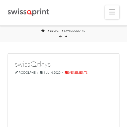
Nav
HOME
BLOG
SWISSQDAYS
swissQdays
RODOLPHE
1 JUIN 2020
EVÉNEMENTS