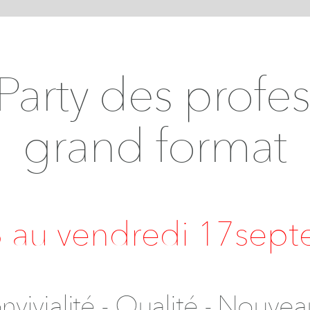
arty des profe
grand format
3 au vendredi 17sep
nvivialité - Qualité - Nouvea