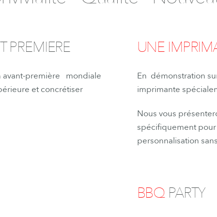
T PREMIERE
UNE IMPRI
n avant-première mondiale
En
démonstration
su
périeure et concrétiser
imprimante spécial
Nous vous présente
spécifiquement pour
personnalisation sans 
BBQ
PARTY