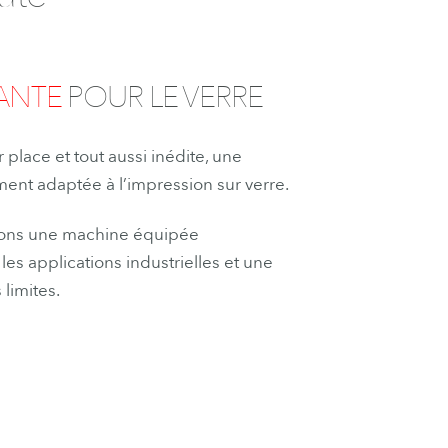
MANTE
POUR LE VERRE
r
place
et tout
aus
si
inédite, une
ement adaptée
à
l’impression sur verr
e
.
rons une
machine équipée
 les
applications
indus
trielles et une
limites.