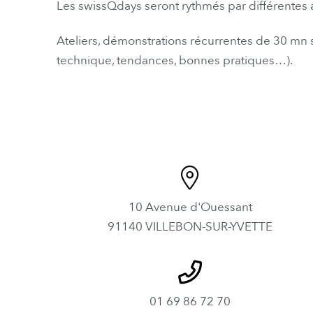
Les swissQdays seront rythmés par différentes 
Ateliers, démonstrations
récurrentes de
30
mn s
technique,
ten
dances,
bonnes
pr
atiques…).
10 Avenue d'Ouessant
91140 VILLEBON-SUR-YVETTE
01 69 86 72 70